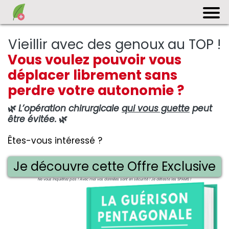
Vieillir avec des genoux au TOP !
Vous voulez pouvoir vous
déplacer librement sans
perdre votre autonomie ?
🌿
L’opération chirurgicale
qui vous guette
peut
être évitée.
🌿
Êtes-vous intéressé ?
Je découvre cette Offre Exclusive
Ne vous inquiétez pas ! Avec moi vos données sont en sécurité ! Je déteste les SPAMS !